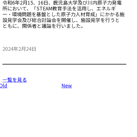
令和6年2月15、16日、鹿児島大学及び川内原子力発電
所において、「STEAM教育手法を活用し、エネルギ
ー・環境問題を基盤とした原子力人材育成」にかかる施
設見学会及び総合討論会を開催し、施設見学を行うと
ともに、関係者と議論を行いました。
2024年2月24日
一覧を見る
投
Old
New
稿
ナ
ビ
ゲ
ー
シ
ョ
ン