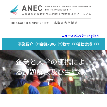
Skip to content
ニュース
メンバー
English
事業紹介
会議・WG
教育
活動実績
企業と大学の連携によ
る課題解決及び生涯教
育